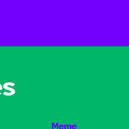
es
Meme