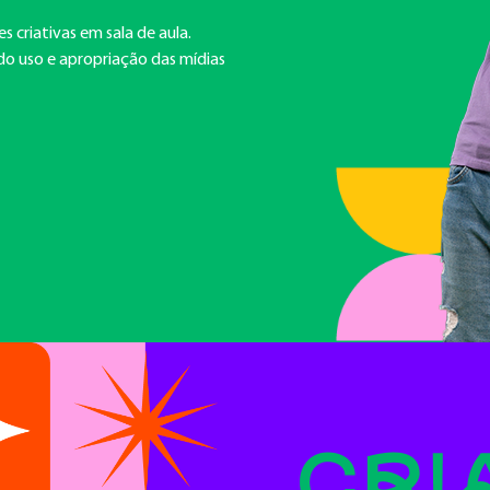
 criativas em sala de aula.
do uso e apropriação das mídias