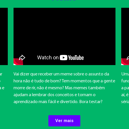
ar
Vai dizer que receber um meme sobre o assunto da
Uma
o
hora não é tudo de bom? Tem momentos que a gente
func
a e
morre de rir, não é mesmo? Mas memes também
a p
ajudam a lembrar dos conceitos e tornam o
aí, 
aprendizado mais fácil e divertido.
Bora testar?
séri
Ver mais